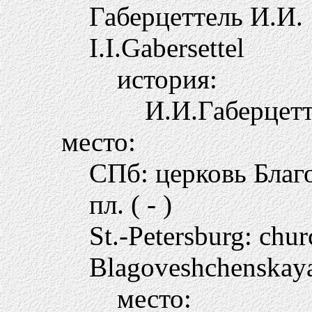
Габерцеттель И.И.
I.I.Gabersettel
история:
И.И.Габерцетт
место:
СПб: церковь Благ
пл. ( - )
St.-Petersburg: chu
Blagoveshchenskaya
место: