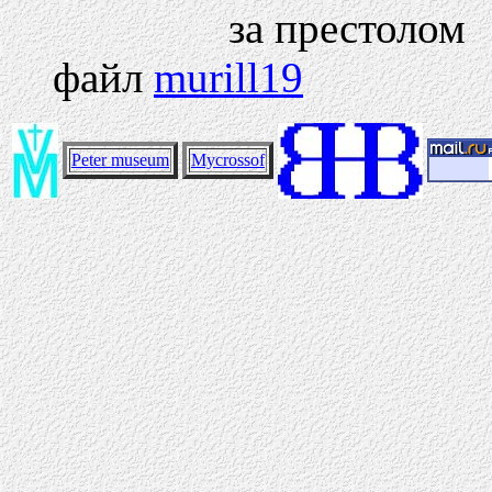
за престолом
файл
murill19
Peter museum
Mycrossof