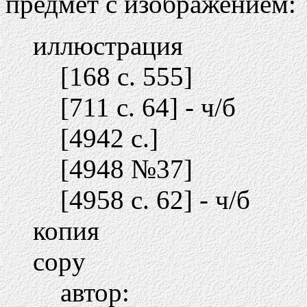
предмет с изображением:
иллюстрация
[168 c. 555]
[711 c. 64] - ч/б
[4942 c.]
[4948 №37]
[4958 c. 62] - ч/б
копия
copy
автор: