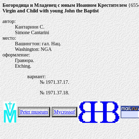
Богородица и Младенец с юным Иоанном Крестителем
{655
Virgin and Child with young John the Baptist
автор:
Кантарини С.
Simone Cantarini
место:
Вашингтон: гал. Нац.
Washington: NGA
оформление:
Гравюра.
Etching.
вариант:
№ 1971.37.17.
№ 1971.37.18.
Peter museum
Mycrossof