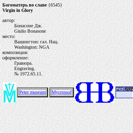
Богоматерь во славе
{6545}
Virgin in Glory
автор:
Бонасоне Дж.
Giulio Bonasone
место:
Вашингтон: гал. Нац.
Washington: NGA
композиция:
оформление:
Гравюра.
Engraving.
№ 1972.65.11.
Peter museum
Mycrossof