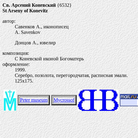
Св. Арсений Коневский
{6532}
St Arseny of Konevitz
автор:
Савенков А., иконописец
A. Savenkov
Донцов А., ювелир
композиция:
С Коневской иконой Богоматерь
оформление:
1999.
Серебро, позолота, перегородчатая, расписная эмали.
125х175.
Peter museum
Mycrossof