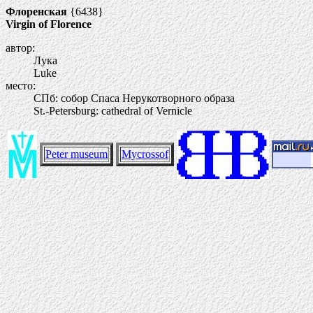
Флоренская
{6438}
Virgin of Florence
автор:
Лука
Luke
место:
СПб: собор Спаса Нерукотворного образа
St.-Petersburg: cathedral of Vernicle
Peter museum
Mycrossof