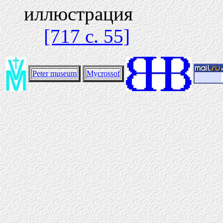
иллюстрация
[717 c. 55]
Peter museum
Mycrossof