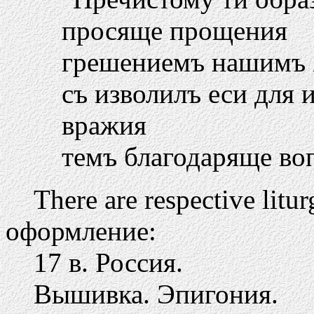
просяще прощения
грешениемъ нашимъ Х
съ изволилъ еси для 
вражия
темъ благодаряще воп
There are respective litur
оформление:
17 в. Россия.
Вышивка. Эпигония.