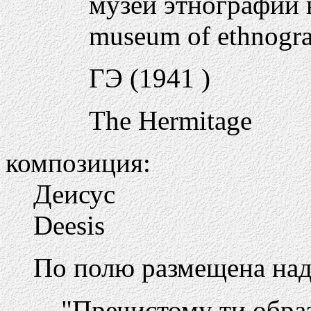
музей этнографии 
museum of ethnogra
ГЭ (1941 )
The Hermitage
композиция:
Деисус
Deesis
По полю размещена над
"Пречистому ти обра