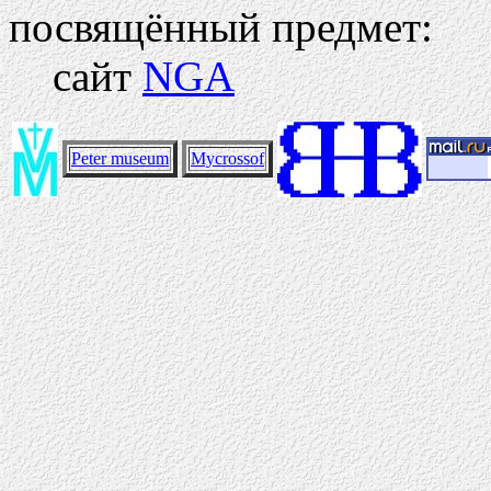
посвящённый предмет:
сайт
NGA
Peter museum
Mycrossof