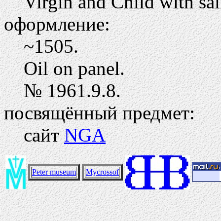
Virgin and Child with sai
оформление:
~1505.
Oil on panel.
№ 1961.9.8.
посвящённый предмет:
сайт
NGA
Peter museum
Mycrossof