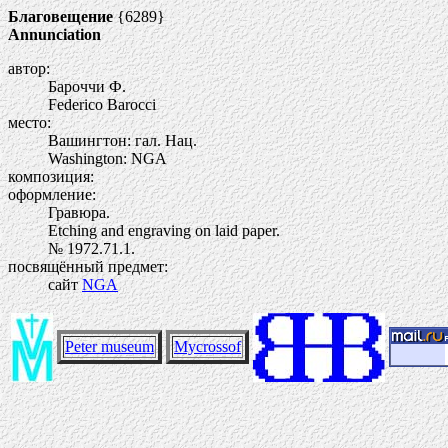
Благовещение
{6289}
Annunciation
автор:
Бароччи Ф.
Federico Barocci
место:
Вашингтон: гал. Нац.
Washington: NGA
композиция:
оформление:
Гравюра.
Etching and engraving on laid paper.
№ 1972.71.1.
посвящённый предмет:
сайт
NGA
Peter museum
Mycrossof