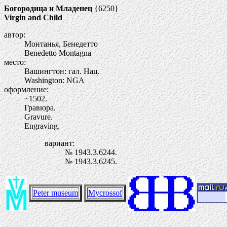
Богородица и Младенец
{6250}
Virgin and Child
автор:
Монтанья, Бенедетто
Benedetto Montagna
место:
Вашингтон: гал. Нац.
Washington: NGA
оформление:
~1502.
Гравюра.
Gravure.
Engraving.
вариант:
№ 1943.3.6244.
№ 1943.3.6245.
Peter museum
Mycrossof