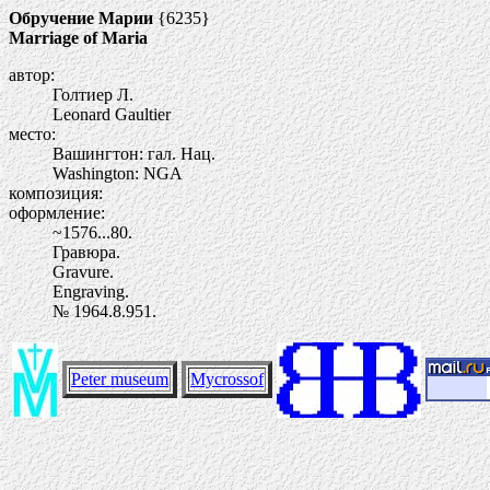
Обручение Марии
{6235}
Marriage of Maria
автор:
Голтиер Л.
Leonard Gaultier
место:
Вашингтон: гал. Нац.
Washington: NGA
композиция:
оформление:
~1576...80.
Гравюра.
Gravure.
Engraving.
№ 1964.8.951.
Peter museum
Mycrossof