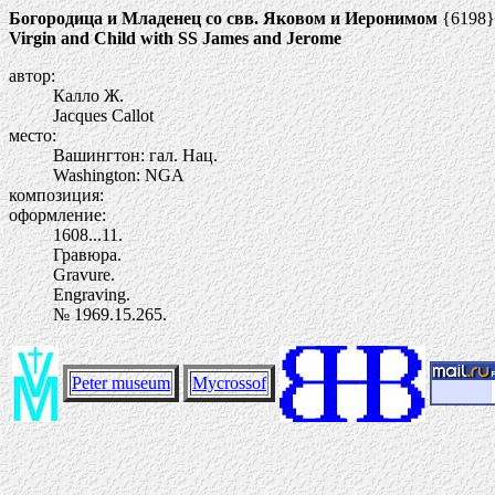
Богородица и Младенец со свв. Яковом и Иеронимом
{6198}
Virgin and Child with SS James and Jerome
автор:
Калло Ж.
Jacques Callot
место:
Вашингтон: гал. Нац.
Washington: NGA
композиция:
оформление:
1608...11.
Гравюра.
Gravure.
Engraving.
№ 1969.15.265.
Peter museum
Mycrossof