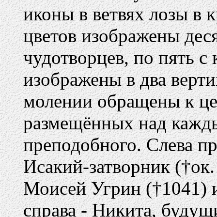
иконы в ветвях лозы в
цветов изображены дес
чудотворцев, по пять с
изображены в два верт
молении обращены к це
размещённых над кажды
преподобного. Слева пр
Исакий-затворник (†ок.
Моисей Угрин (†1041) и
справа - Никита, буду