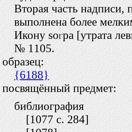
Вторая часть надписи, 
выполнена более мелки
Икону so
pa [утрата ле
Г
№ 1105.
образец:
{6188}
посвящённый предмет:
библиография
[1077 c. 284]