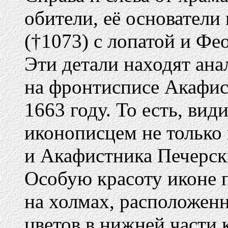
обители, её основатели
(†1073) с лопатой и Фе
Эти детали находят ан
на фронтисписе Акафист
1663 году. То есть, вид
иконописцем не только 
и Акафистника Печерск
Особую красоту иконе 
на холмах, расположенн
цветов в нижней части 