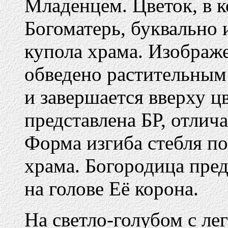
Младенцем. Цветок, в к
Богоматерь, буквально 
купола храма. Изображ
обведено растительным
и завершается вверху ц
представлена БР, отлич
Форма изгиба стебля п
храма. Богородица пред
на голове Её корона.
На светло-голубом с ле