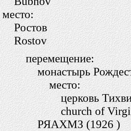
Bubnov
место:
Ростов
Rostov
перемещение:
монастырь Рождест
место:
церковь Тихв
church of Virg
РЯАХМЗ (1926 )