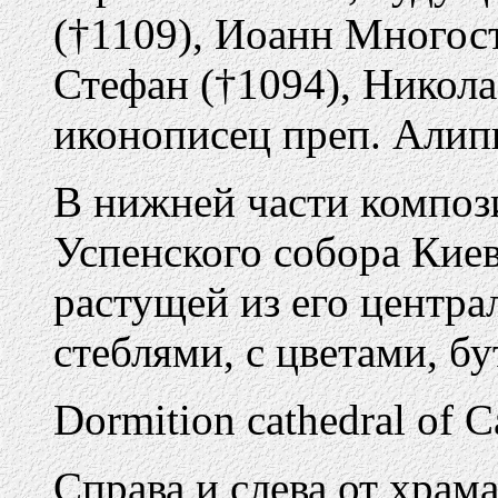
(†1109), Иоанн Многос
Стефан (†1094), Никола
иконописец преп. Алипи
В нижней части композ
Успенского собора Кие
растущей из его центра
стеблями, с цветами, б
Dormition cathedral of C
Справа и слева от храм