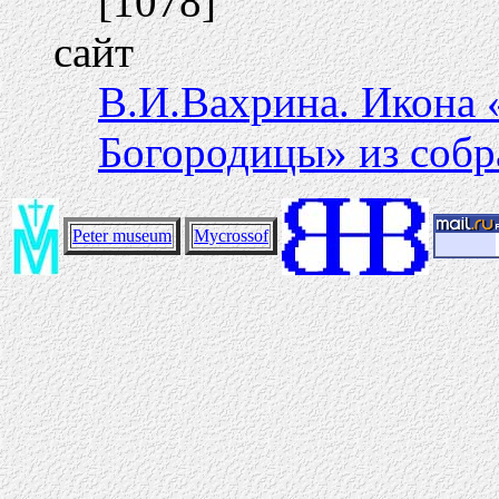
[1078]
сайт
В.И.Вахрина. Икона 
Богородицы» из собр
Peter museum
Mycrossof