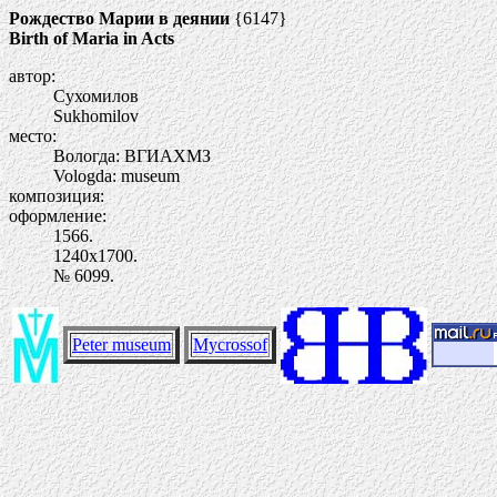
Рождество Марии в деянии
{6147}
Birth of Maria in Acts
автор:
Сухомилов
Sukhomilov
место:
Вологда: ВГИАХМЗ
Vologda: museum
композиция:
оформление:
1566.
1240х1700.
№ 6099.
Peter museum
Mycrossof