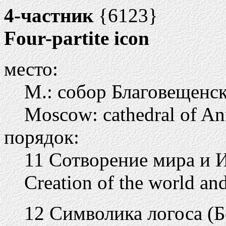
4-частник
{6123}
Four-partite icon
место:
М.: собор Благовещенс
Moscow: cathedral of An
порядок:
11 Сотворение мира и 
Creation of the world a
12 Символика логоса (Б