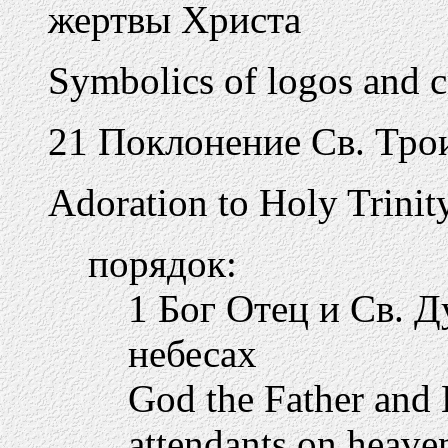
жертвы Христа
Symbolics of logos and c
21 Поклонение Св. Тро
Adoration to Holy Trinit
порядок:
1 Бог Отец и Св. Д
небесах
God the Father and 
attendants on heave