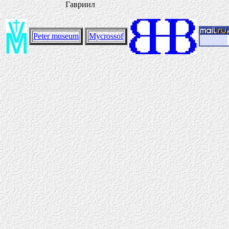
Гавриил
Peter museum
Mycrossof