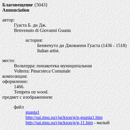
Благовещение
{5043}
Annunciation
автор:
Гуаста Б. ди Дж.
Benvenuto di Giovanni Guasta
история:
Бенвенуто ди Джованни Гуаста (1436 - 1518)
Italian artist.
место:
Вольтерра: пинакотека муниципальная
Volterra: Pinacoteca Comunale
композиция:
оформление:
1466.
Tempera on wood.
предмет с изображением:
файл
guasta1
http://sai.msu.su/cjackson/g/p-guasta1.htm
http://sai.msu.su/cjackson/g/g-11.htm
- малый