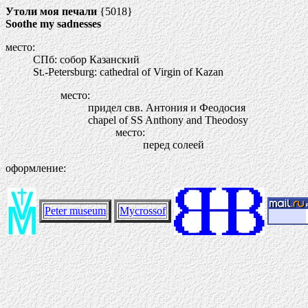
Утоли моя печали
{5018}
Soothe my sadnesses
место:
СПб: собор Казанский
St.-Petersburg: cathedral of Virgin of Kazan
место:
придел свв. Антония и Феодосия
chapel of SS Anthony and Theodosy
место:
перед солеей
оформление:
Peter museum
Mycrossof