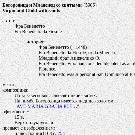
Богородица и Младенец со святыми
{5985}
Virgin and Child with saints
автор:
Фра Бенедетто
Fra Benedetto da Fiesole
история:
Фра Бенедетто ( - 1448)
Fra Benedetto da Fiesole, or da Mugello
Младший брат Анджелико Ф.
Fra Benedetto, who had considerable talent as an il
Florence.
Fra Benedetto was superior at San Dominico at Fie
место:
композиция:
Из-за завесы выглядывают двое святых.
На нимбе Богородица имеется надпись золотом:
"
AVE MARIA GRATIA PLE…
".
оформление:
15 в.
Верх полукруглый.
предмет с изображением:
иллюстрация
[168 c. 254]