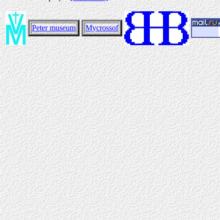
Peter museum
Mycrossof