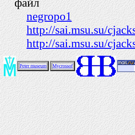
файл
negropo1
http://sai.msu.su/cjac
http://sai.msu.su/cjac
Peter museum
Mycrossof