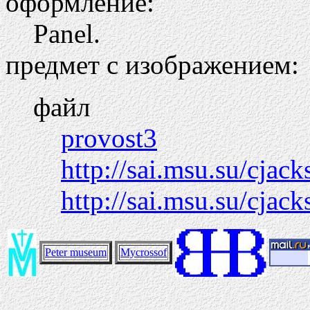
оформление:
Panel.
предмет с изображением:
файл
provost3
http://sai.msu.su/cjac
http://sai.msu.su/cjac
Peter museum
Mycrossof