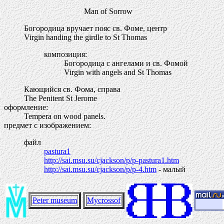
Man of Sorrow
Богородица вручает пояс св. Фоме, центр
Virgin handing the girdle to St Thomas
композиция:
Богородица с ангелами и св. Фомой
Virgin with angels and St Thomas
Кающийся св. Фома, справа
The Penitent St Jerome
оформление:
Tempera on wood panels.
предмет с изображением:
файл
pastura1
http://sai.msu.su/cjackson/p/p-pastura1.htm
http://sai.msu.su/cjackson/p/p-4.htm
- малый
Peter museum
Mycrossof