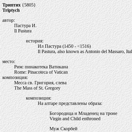
Триптих
{5805}
Triptych
автор:
Пастура И.
Il Pastura
история:
Ил Пастура (1450 - <1516)
Il Pastura, also known as Antonio del Massaro, Itali
место:
Рим: пинакотека Ватикана
Rome: Pinacoteca of Vatican
композиция:
Месса св. Григория, слева
The Mass of St. Gregory
композиция:
На алтаре представлены образа:
Богородица и Младенец на троне
Virgin and Child enthroned
Муж Скорбей