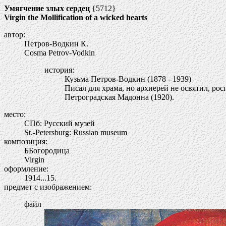
Умягчение злых сердец
{5712}
Virgin the Mollification of a wicked hearts
автор:
Петров-Водкин К.
Cosma Petrov-Vodkin
история:
Кузьма Петров-Водкин (1878 - 1939)
Писал для храма, но архиерей не освятил, рос
Петроградская Мадонна (1920).
место:
СПб: Русский музей
St.-Petersburg: Russian museum
композиция:
ББогородица
Virgin
оформление:
1914...15.
предмет с изображением:
файл