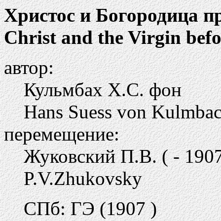
Христос и Богородица п
Christ and the Virgin bef
автор:
Кульмбах Х.С. фон
Hans Suess von Kulmba
перемещение:
Жуковский П.В. ( - 190
P.V.Zhukovsky
СПб: ГЭ (1907 )