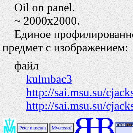
Oil on panel.
~ 2000х2000.
Единое профилированно
предмет с изображением:
файл
kulmbac3
http://sai.msu.su/cja
http://sai.msu.su/cjac
Peter museum
Mycrossof