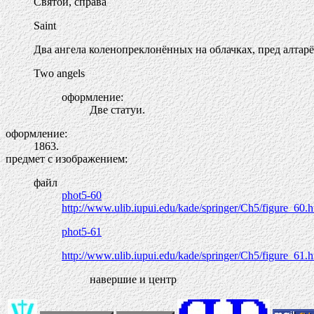
Святой, справа
Saint
Два ангела коленопреклонённых на облачках, пред алтар
Two angels
оформление:
Две статуи.
оформление:
1863.
предмет с изображением:
файл
phot5-60
http://www.ulib.iupui.edu/kade/springer/Ch5/figure_60.h
phot5-61
http://www.ulib.iupui.edu/kade/springer/Ch5/figure_61.h
навершие и центр