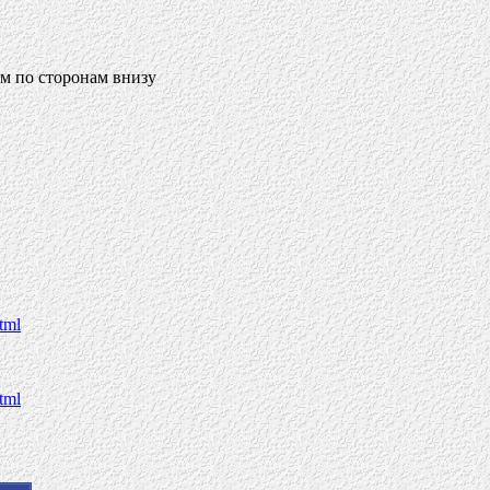
ём по сторонам внизу
tml
tml