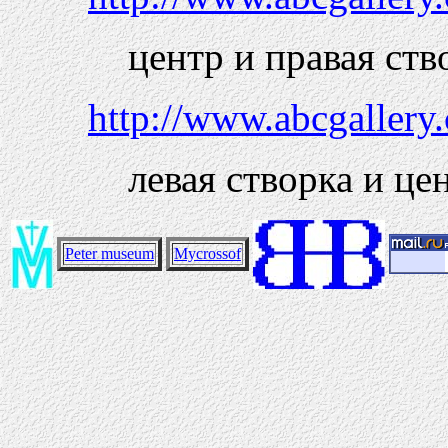
центр и правая ств
http://www.abcgaller
левая створка и це
Peter museum
Mycrossof