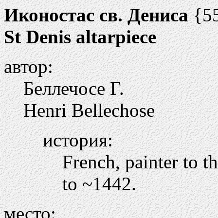
Иконостас св. Дениса
{5
St Denis altarpiece
автор:
Беллечосе Г.
Henri Bellechose
история:
French, painter to 
to ~1442.
место: