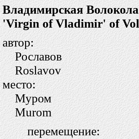
Владимирская Волокол
'Virgin of Vladimir' of V
автор:
Рославов
Roslavov
место:
Муром
Murom
перемещение: