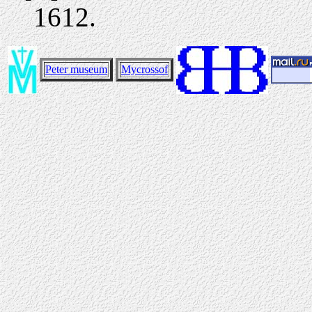
1612.
Peter museum
Mycrossof