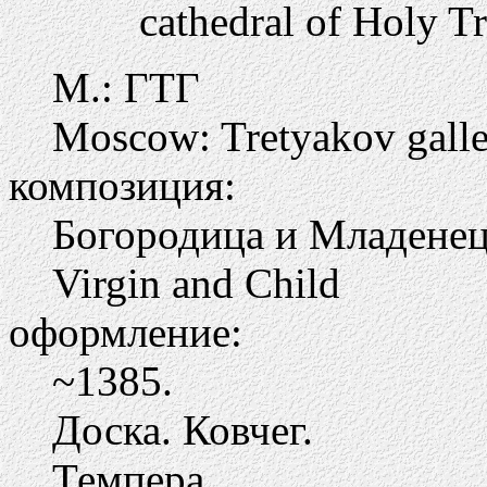
cathedral of Holy Tr
М.: ГТГ
Moscow: Tretyakov gall
композиция:
Богородица и Младене
Virgin and Child
оформление:
~1385.
Доска. Ковчег.
Темпера.