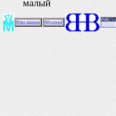
малый
Peter museum
Mycrossof