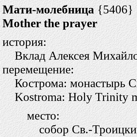
Мати-молебница
{5406}
Mother the prayer
история:
Вклад Алексея Михайло
перемещение:
Кострома: монастырь Св
Kostroma: Holy Trinity m
место:
собор Св.-Троицк