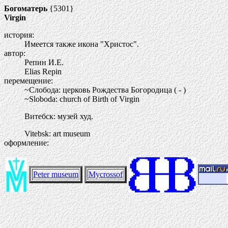
Богоматерь
{5301}
Virgin
история:
Имеется также икона "Христос".
автор:
Репин И.Е.
Elias Repin
перемещение:
~Слобода: церковь Рождества Богородица ( - )
~Sloboda: church of Birth of Virgin
Витебск: музей худ.
Vitebsk: art museum
оформление:
Peter museum
Mycrossof