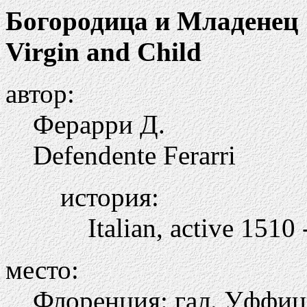
Богородица и Младенец
Virgin and Child
автор:
Ферарри Д.
Defendente Ferarri
история:
Italian, active 1510 
место:
Флоренция: гал. Уффи