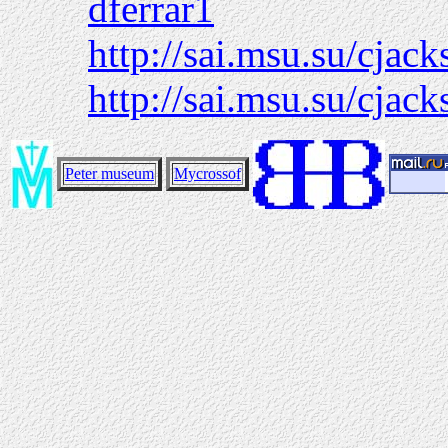
dferrar1
http://sai.msu.su/cjack
http://sai.msu.su/cjack
Peter museum
Mycrossof