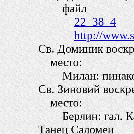
файл
22_38_4
http://www.s
Св. Доминик воск
место:
Милан: пинак
Св. Зиновий воскр
место:
Берлин: гал. 
Танец Саломеи