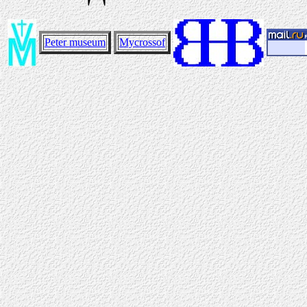
Peter museum
Mycrossof