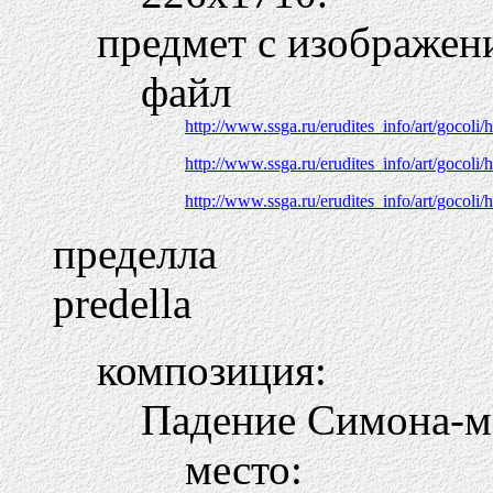
предмет с изображен
файл
http://www.ssga.ru/erudites_info/art/gocoli/
http://www.ssga.ru/erudites_info/art/gocoli/
http://www.ssga.ru/erudites_info/art/gocoli/
пределла
predella
композиция:
Падение Симона-м
место: