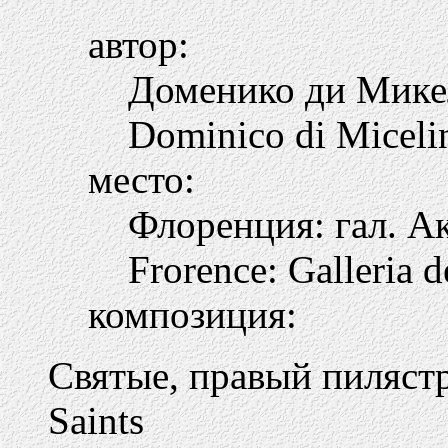
автор:
Доменико ди Мике
Dominico di Miceli
место:
Флоренция: гал. А
Frorence: Galleria d
композиция:
Святые, правый пиляст
Saints