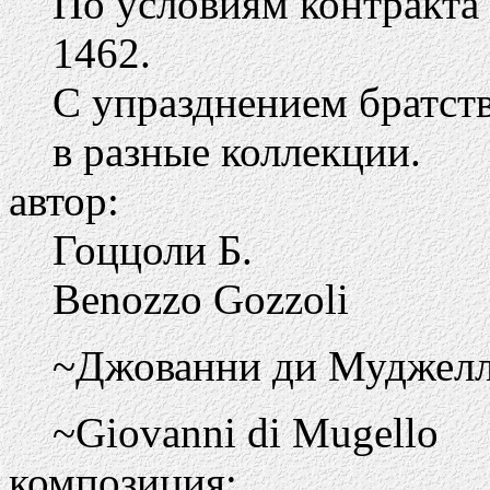
По условиям контракта
1462.
С упразднением братств
в разные коллекции.
автор:
Гоццоли Б.
Benozzo Gozzoli
~Джованни ди Муджел
~Giovanni di Mugello
композиция: