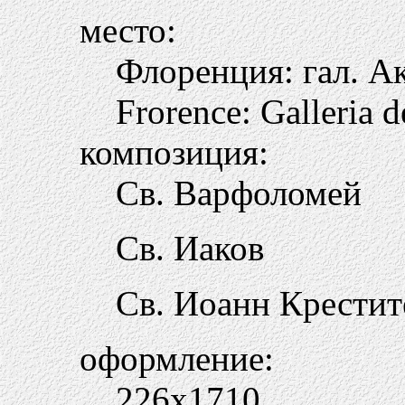
место:
Флоренция: гал. А
Frorence: Galleria d
композиция:
Св. Варфоломей
Св. Иаков
Св. Иоанн Крестит
оформление:
226х1710.