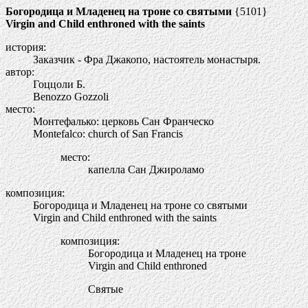
Богородица и Младенец на троне со святыми
{5101}
Virgin and Child enthroned with the saints
история:
Заказчик - Фра Джакопо, настоятель монастыря.
автор:
Гоццоли Б.
Benozzo Gozzoli
место:
Монтефалько: церковь Сан Франческо
Montefalco: church of San Francis
место:
капелла Сан Джироламо
композиция:
Богородица и Младенец на троне со святыми
Virgin and Child enthroned with the saints
композиция:
Богородица и Младенец на троне
Virgin and Child enthroned
Святые