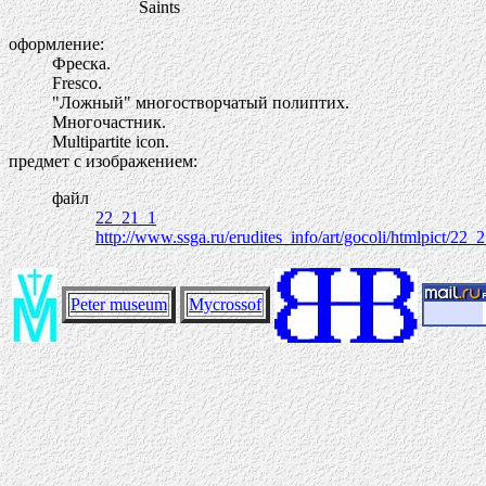
Saints
оформление:
Фреска.
Fresco.
"Ложный" многостворчатый полиптих.
Многочастник.
Multipartite icon.
предмет с изображением:
файл
22_21_1
http://www.ssga.ru/erudites_info/art/gocoli/htmlpict/22_
Peter museum
Mycrossof