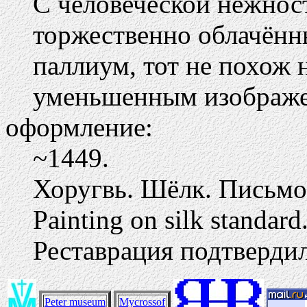
С человеческой нежност
торжественно облачённ
паллиум, тот не похож н
уменьшенным изображе
оформление:
~1449.
Хоругвь. Шёлк. Письмо
Painting on silk standard
Реставрация подтверди
Peter museum
Mycrossof