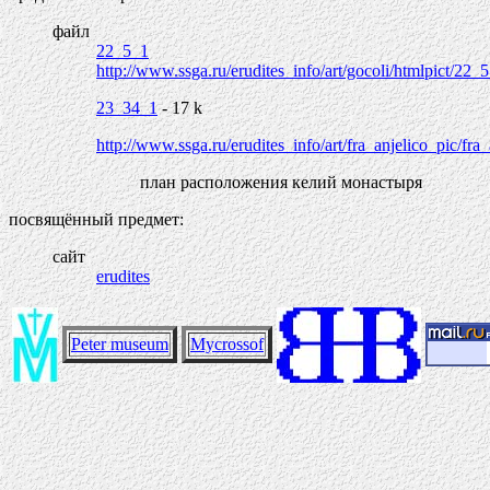
файл
22_5_1
http://www.ssga.ru/erudites_info/art/gocoli/htmlpict/22_
23_34_1
- 17 k
http://www.ssga.ru/erudites_info/art/fra_anjelico_pic/fr
план расположения келий монастыря
посвящённый предмет:
сайт
erudites
Peter museum
Mycrossof