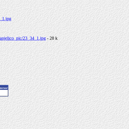
5_1.jpg
a_anjelico_pic/23_34_1.jpg
- 28 k