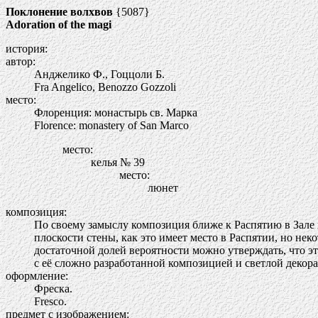
Поклонение волхвов
{5087}
Adoration of the magi
история:
автор:
Анджелико Ф., Гоццоли Б.
Fra Angelico, Benozzo Gozzoli
место:
Флоренция: монастырь св. Марка
Florence: monastery of San Marco
место:
келья № 39
место:
люнет
композиция:
По своему замыслу композиция ближе к Распятию в Зале
плоскости стены, как это имеет место в Распятии, но н
достаточной долей вероятности можно утверждать, что э
с её сложно разработанной композицией и светлой декора
оформление:
Фреска.
Fresco.
предмет с изображением: