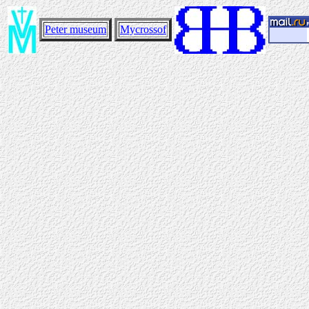
Peter museum
Mycrossof