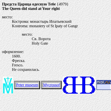
Предста Царица одесную Тебе
{4979}
The Queen did stand at Your right
место:
Кострома: монастырь Ипатьевский
Kostroma: monastery of St Ipaty of Gangr
место:
Св. Ворота
Holy Gate
оформление:
1600.
Фреска.
Fresco.
Не сохранилась.
Peter museum
Mycrossof