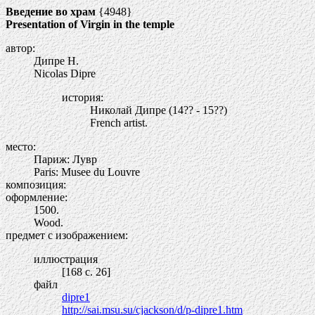
Введение во храм
{4948}
Presentation of Virgin in the temple
автор:
Дипре Н.
Nicolas Dipre
история:
Николай Дипре (14?? - 15??)
French artist.
место:
Париж: Лувр
Paris: Musee du Louvre
композиция:
оформление:
1500.
Wood.
предмет с изображением:
иллюстрация
[168 c. 26]
файл
dipre1
http://sai.msu.su/cjackson/d/p-dipre1.htm