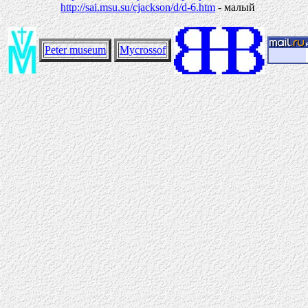
http://sai.msu.su/cjackson/d/d-6.htm
- малый
Peter museum
Mycrossof