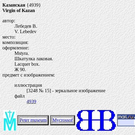
Казанская
{4939}
Virgin of Kazan
автор:
Лебедев В.
V. Lebedev
место:
композиция:
оформление:
Mstyra.
Шкатулка лаковая.
Lacquer box.
Ж
90.
предмет с изображением:
иллюстрация
[3248 № 15] - зеркальное изображение
файл
4939
Peter museum
Mycrossof