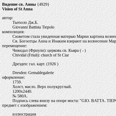
Видение св. Анны
{4929}
Vision of St Anna
автор:
Тьеполо Дж.Б.
Giovanni Battista Tiepolo
композиция:
Сюжетом стала увиденная матерью Марии картина вознес
Св. Богоотцы Анна и Иоаким взирают на вознесение Мари
перемещение:
Чивидал (Фриули): церковь св. Кьяра ( - )
Chividal (Friuli): church of St Ciar
Дрезден: гал. карт. (1926 )
Dresden: Gemaldegalerie
оформление:
1759.
Холст, масло. Верх полукруглый.
1200х2440.
№ 580A.
Подпись слева внизу на опоре моста: "GIO. BATTA. TIEP
предмет с изображением:
иллюстрация