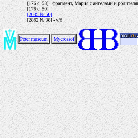
[176 c. 58] - фрагмент, Мария с ангелами и родител
[176 c. 59]
[2035 № 50]
[2862 № 38] - ч/б
Peter museum
Mycrossof