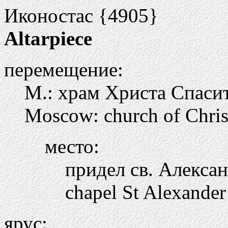
Иконостас {4905}
Altarpiece
перемещение:
М.: храм Христа Спасите
Moscow: church of Chris
место:
придел св. Алекса
chapel St Alexande
ярус: