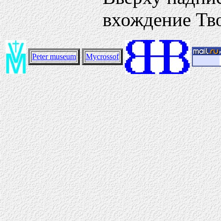
вхождение Тво
Peter museum
Mycrossof