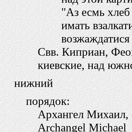
"Аз есмь хлеб
имать взалкат
возжаждатися 
Свв. Киприан, Фео
киевские, над южн
нижний
порядок:
Архангел Михаил, 
Archangel Michael