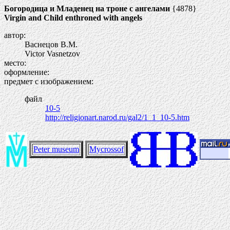
Богородица и Младенец на троне с ангелами
{4878}
Virgin and Child enthroned with angels
автор:
Васнецов В.М.
Victor Vasnetzov
место:
оформление:
предмет с изображением:
файл
10-5
http://religionart.narod.ru/gal2/1_1_10-5.htm
Peter museum
Mycrossof