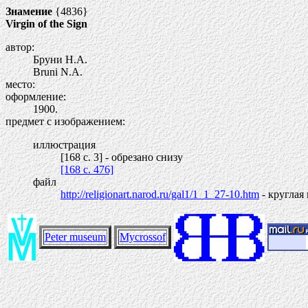
Знамение
{4836}
Virgin of the Sign
автор:
Бруни Н.А.
Bruni N.A.
место:
оформление:
1900.
предмет с изображением:
иллюстрация
[168 c. 3] - обрезано снизу
[168 c. 476]
файл
http://religionart.narod.ru/gal1/1_1_27-10.htm
- круглая
Peter museum
Mycrossof