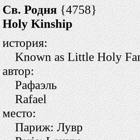
Св. Родня
{4758}
Holy Kinship
история:
Known as Little Holy Fa
автор:
Рафаэль
Rafael
место:
Париж: Лувр