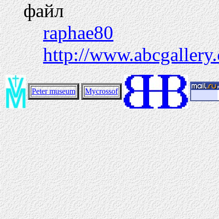
файл
raphae80
http://www.abcgallery
Peter museum
Mycrossof