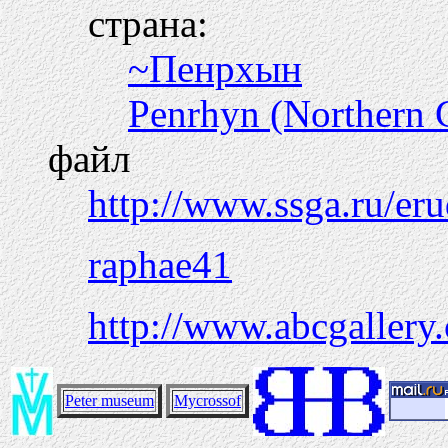
страна:
~Пенрхын
Penrhyn (Northern 
файл
http://www.ssga.ru/eru
raphae41
http://www.abcgallery
Peter museum
Mycrossof