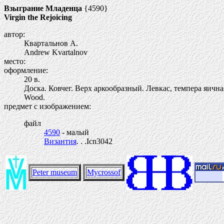
Взыграние Младенца
{4590}
Virgin the Rejoicing
автор:
Квартальнов А.
Andrew Kvartalnov
место:
оформление:
20 в.
Доска. Ковчег. Верх аркообразный. Левкас, темпера яичная
Wood.
предмет с изображением:
файл
4590
- малый
Византия
. . .Icn3042
Peter museum
Mycrossof