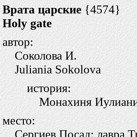
Врата царские
{4574}
Holy gate
автор:
Соколова И.
Juliania Sokolova
история:
Монахиня Иулиани
место:
Сергиев Посад: лавра 