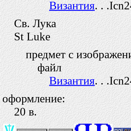
Византия
. . .Icn
Св. Лука
St Luke
предмет с изображен
файл
Византия
. . .Icn
оформление:
20 в.