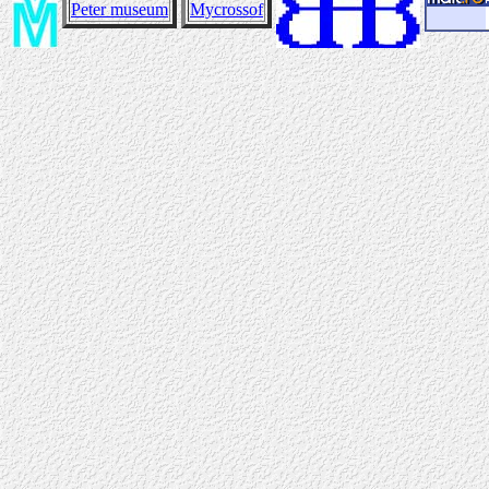
Peter museum
Mycrossof