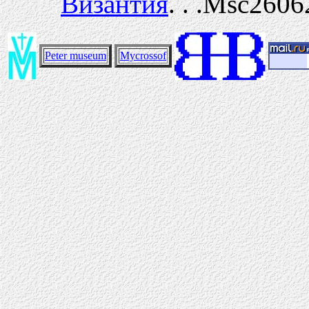
Византия
. . .Msc2606
Peter museum
Mycrossof