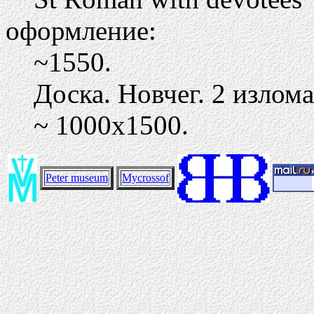
оформление:
~1550.
Доска. Новчег. 2 излом
~ 1000х1500.
Peter museum
Mycrossof