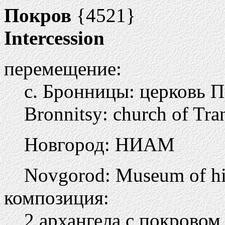
Покров
{4521}
Intercession
перемещение:
с. Бронницы: церковь П
Bronnitsy: church of Tra
Новгород: НИАМ
Novgorod: Museum of hist
композиция:
2 архангела с покровом