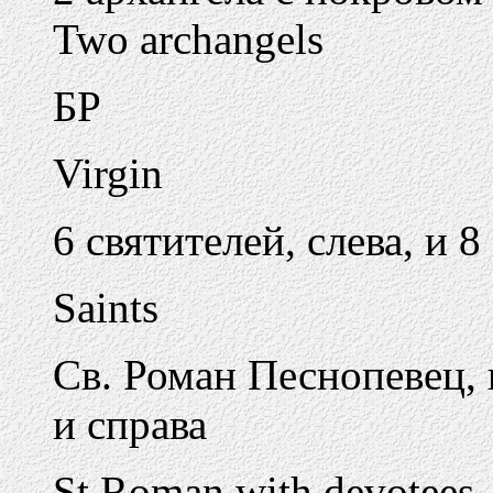
Two archangels
БР
Virgin
6 святителей, слева, и 8
Saints
Св. Роман Песнопевец, 
и справа
St Roman with devotees