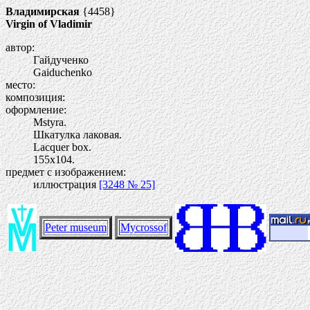
Владимирская
{4458}
Virgin of Vladimir
автор:
Гайдученко
Gaiduchenko
место:
композиция:
оформление:
Mstyra.
Шкатулка лаковая.
Lacquer box.
155х104.
предмет с изображением:
иллюстрация
[3248 № 25]
Peter museum
Mycrossof